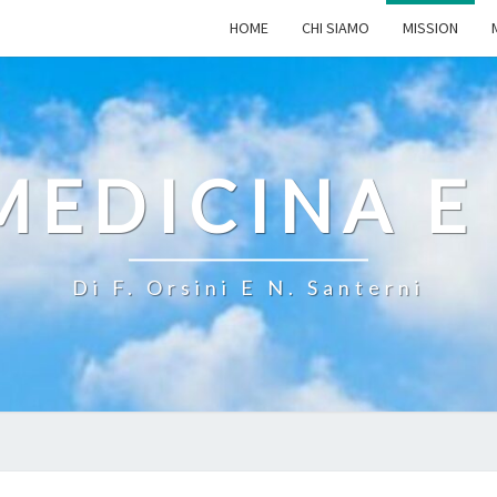
HOME
CHI SIAMO
MISSION
MEDICINA E
Di F. Orsini E N. Santerni