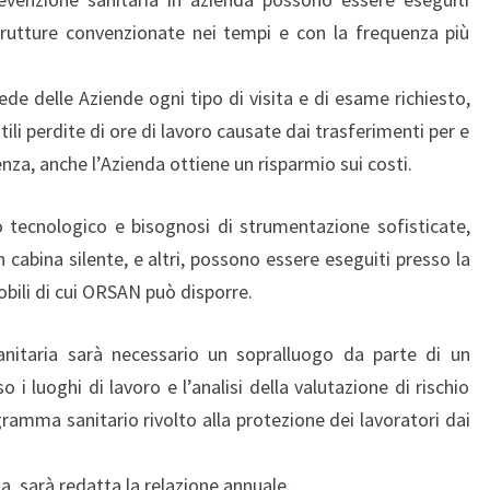
trutture convenzionate nei tempi e con la frequenza più
sede delle Aziende ogni tipo di visita e di esame richiesto,
ili perdite di ore di lavoro causate dai trasferimenti per e
enza, anche l’Azienda ottiene un risparmio sui costi.
 tecnologico e bisognosi di strumentazione sofisticate,
n cabina silente, e altri, possono essere eseguiti presso la
obili di cui ORSAN può disporre.
anitaria sarà necessario un sopralluogo da parte di un
luoghi di lavoro e l’analisi della valutazione di rischio
gramma sanitario rivolto alla protezione dei lavoratori dai
a, sarà redatta la relazione annuale.