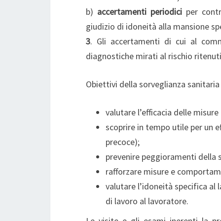
b)
accertamenti periodici
per contro
giudizio di idoneità alla mansione spe
3
. Gli accertamenti di cui al com
diagnostiche mirati al rischio riten
Obiettivi della sorveglianza sanitaria
valutare l’efficacia delle misure
scoprire in tempo utile per un e
precoce);
prevenire peggioramenti della s
rafforzare misure e comportamen
valutare l’idoneità specifica al
di lavoro al lavoratore.
Le visite e gli esami inerenti la p